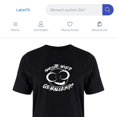
Label76
Menü
Anmelden
Wunschliste
Warenkorb