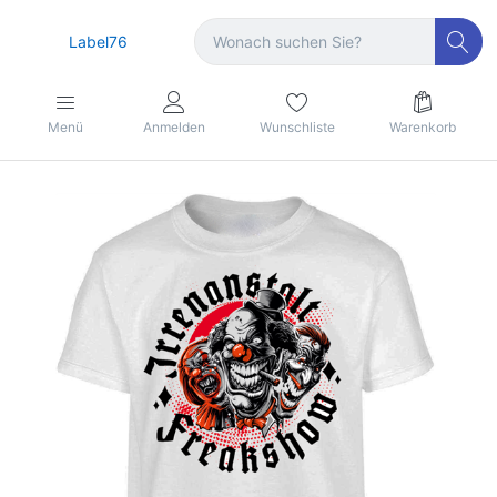
Label76
Menü
Anmelden
Wunschliste
Warenkorb